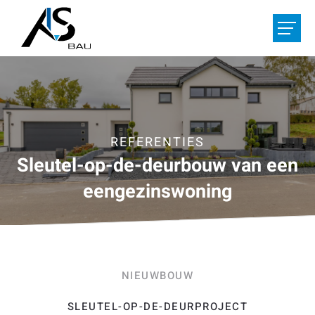
DIENSTEN
REFERENTIES
OVER ONS
REFERENTIES
Sleutel-op-de-deurbouw van een
VACATURES
eengezinswoning
UW PROJECT
HOME
CONTACT
NIEUWBOUW
De
/
Fr
/
Nl
SLEUTEL-OP-DE-DEURPROJECT