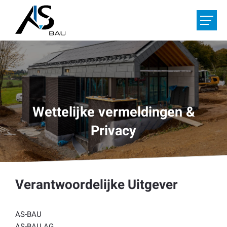
DIENSTEN
REFERENTIES
OVER ONS
Wettelijke vermeldingen &
VACATURES
Privacy
UW PROJECT
Verantwoordelijke Uitgever
HOME
CONTACT
AS-BAU
De
/
Fr
/
Nl
AS-BAU AG