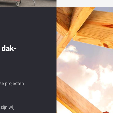
, dak-
rse projecten
ijn wij