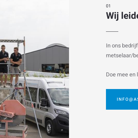
Wij leid
In ons bedrij
metselaar/b
Doe mee en l
INFO@A