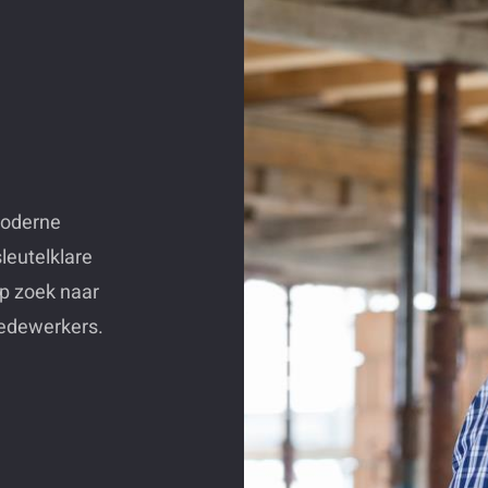
moderne
leutelklare
p zoek naar
edewerkers.