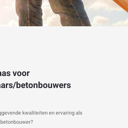
as voor
aars/betonbouwers
ggevende kwaliteiten en ervaring als
f betonbouwer?