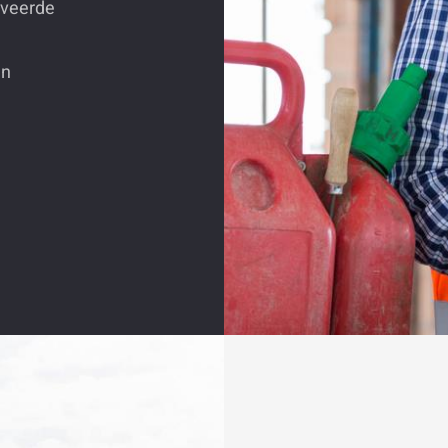
iveerde
en