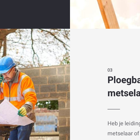
Ploegba
metsel
Heb je leidin
metselaar o