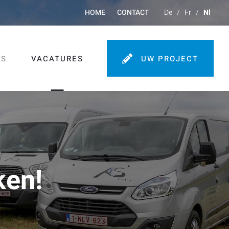
HOME
CONTACT
De
/
Fr
/
Nl
NS
VACATURES
UW PROJECT
ken!