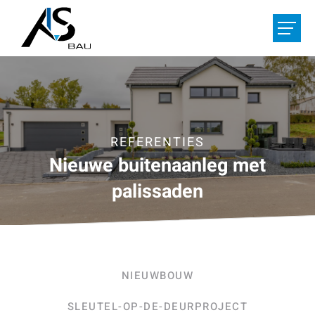
DIENSTEN
REFERENTIES
OVER ONS
REFERENTIES
Nieuwe buitenaanleg met
VACATURES
palissaden
UW PROJECT
HOME
CONTACT
NIEUWBOUW
De
/
Fr
/
Nl
SLEUTEL-OP-DE-DEURPROJECT