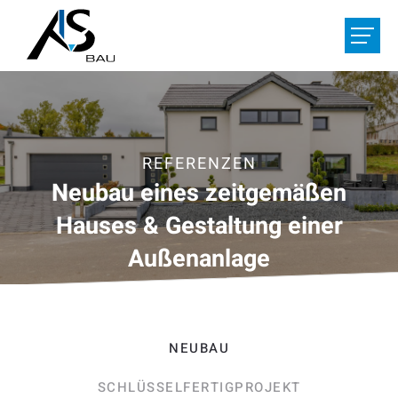
LEISTUNGEN
REFERENZEN
REFERENZEN
ÜBER UNS
Neubau eines zeitgemäßen
Hauses & Gestaltung einer
JOBS
Außenanlage
IHR PROJEKT
HOME
KONTAKT
NEUBAU
De
/
Fr
/
Nl
SCHLÜSSELFERTIGPROJEKT