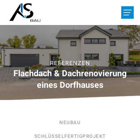
LEISTUNGEN
REFERENZEN
ÜBER UNS
REFERENZEN
Flachdach & Dachrenovierung
JOBS
eines Dorfhauses
IHR PROJEKT
HOME
KONTAKT
NEUBAU
De
/
Fr
/
Nl
SCHLÜSSELFERTIGPROJEKT