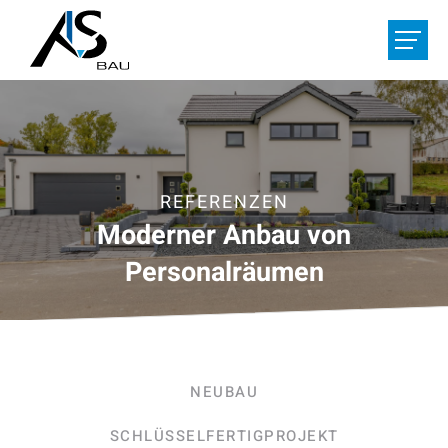
LEISTUNGEN
REFERENZEN
ÜBER UNS
REFERENZEN
Moderner Anbau von
JOBS
Personalräumen
IHR PROJEKT
HOME
KONTAKT
NEUBAU
De
/
Fr
/
Nl
SCHLÜSSELFERTIGPROJEKT