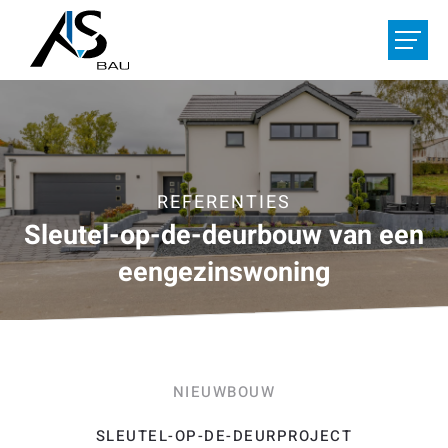
DIENSTEN
REFERENTIES
OVER ONS
REFERENTIES
Sleutel-op-de-deurbouw van een
VACATURES
eengezinswoning
UW PROJECT
HOME
CONTACT
NIEUWBOUW
De
/
Fr
/
Nl
SLEUTEL-OP-DE-DEURPROJECT